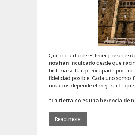
Qué importante es tener presente d
nos han inculcado
desde que nacimo
historia se han preocupado por cui
fidelidad posible. Cada uno somos 
nosotros depende el mejorar lo qu
“La tierra no es una herencia de n
Haz
Read more
vida
tus