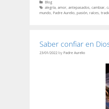
Categories
Blog
raíces
Tags
alegría
,
amor
,
antepasados
,
cambiar
,
c
y
mundo
,
Padre Aurelio
,
pasión
,
raíces
,
tradi
tus
valores
Saber confiar en Dio
23/01/2022
by
Padre Aurelio