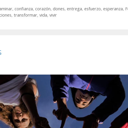
aminar
,
confianza
,
corazón
,
dones
,
entrega
,
esfuerzo
,
esperanza
,
F
ciones
,
transformar
,
vida
,
vivir
s