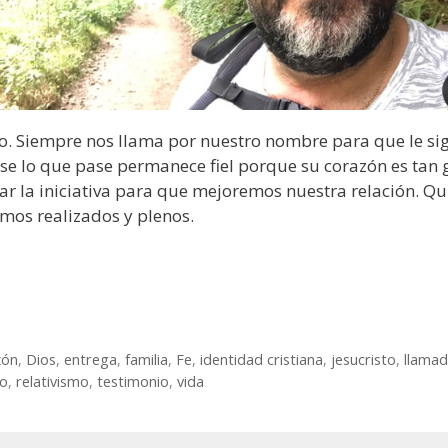
no. Siempre nos llama por nuestro nombre para que le si
e lo que pase permanece fiel porque su corazón es tan 
ar la iniciativa para que mejoremos nuestra relación. Qu
mos realizados y plenos.
zón
,
Dios
,
entrega
,
familia
,
Fe
,
identidad cristiana
,
jesucristo
,
llama
io
,
relativismo
,
testimonio
,
vida