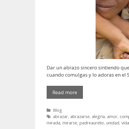
Dar un abrazo sincero sintiendo que
cuando comulgas y lo adoras en el 
La
Read more
fuerza
del
Categories
Blog
abrazo
Tags
abrazar
,
abrazarse
,
alegría
,
amor
,
comp
mirada
,
mirarse
,
padreaurelio
,
unidad
,
vid