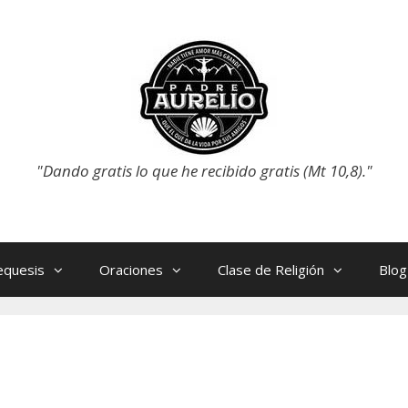
"Dando gratis lo que he recibido gratis (Mt 10,8)."
equesis
Oraciones
Clase de Religión
Blog