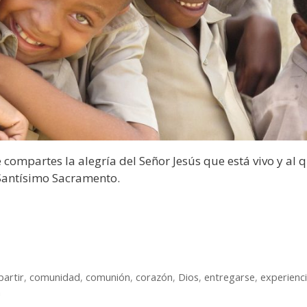
 compartes la alegría del Señor Jesús que está vivo y al 
Santísimo Sacramento.
artir
,
comunidad
,
comunión
,
corazón
,
Dios
,
entregarse
,
experienc
a