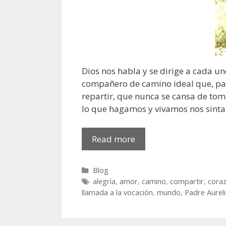
Dios nos habla y se dirige a cada u
compañero de camino ideal que, pas
repartir, que nunca se cansa de tom
lo que hagamos y vivamos nos sinta
Llamados
Read more
como
hijos
Categories
Blog
a
Tags
alegría
,
amor
,
camino
,
compartir
,
cora
la
llamada a la vocación
,
mundo
,
Padre Aurel
fe