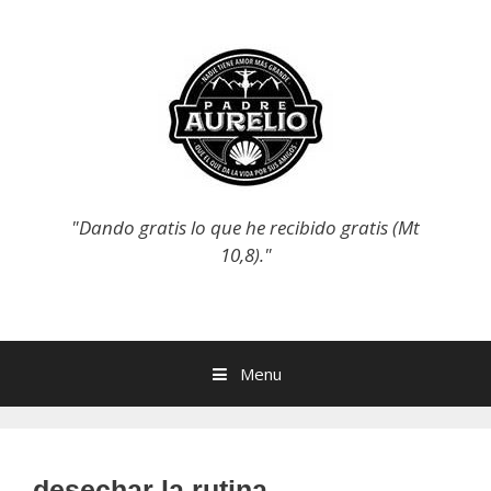
Skip
to
content
"Dando gratis lo que he recibido gratis (Mt
10,8)."
Menu
desechar la rutina