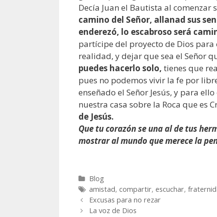
Decía Juan el Bautista al comenzar 
camino del Señor, allanad sus send
enderezó, lo escabroso será camino
partícipe del proyecto de Dios para 
realidad, y dejar que sea el Señor 
puedes hacerlo solo,
tienes que re
pues no podemos vivir la fe por lib
enseñado el Señor Jesús, y para ell
nuestra casa sobre la Roca que es Cr
de Jesús.
Que tu corazón se una al de tus her
mostrar al mundo que merece la pena
Categories
Blog
Tags
amistad
,
compartir
,
escuchar
,
fraterni
Post
Excusas para no rezar
navigation
La voz de Dios