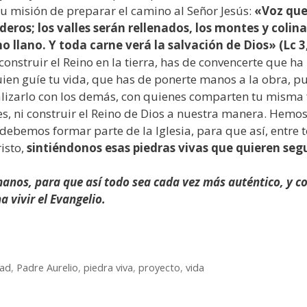
su misión de preparar el camino al Señor Jesús:
«Voz que 
eros; los valles serán rellenados, los montes y colina
 llano. Y toda carne verá la salvación de Dios» (Lc 3,
construir el Reino en la tierra, has de convencerte que 
quien guíe tu vida, que has de ponerte manos a la obra, p
alizarlo con los demás, con quienes comparten tu misma 
res, ni construir el Reino de Dios a nuestra manera. Hem
o debemos formar parte de la Iglesia, para que así, entr
isto,
sintiéndonos esas piedras vivas que quieren segu
manos, para que así todo sea cada vez más auténtico, y
 vivir el Evangelio.
dad
,
Padre Aurelio
,
piedra viva
,
proyecto
,
vida