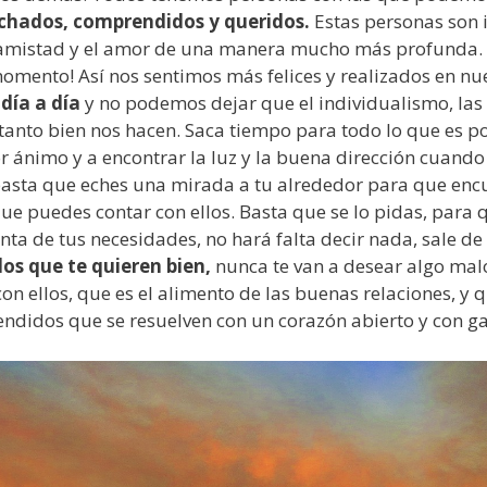
chados, comprendidos y queridos.
Estas personas son 
la amistad y el amor de una manera mucho más profunda.
omento! Así nos sentimos más felices y realizados en nu
día a día
y no podemos dejar que el individualismo, las
tanto bien nos hacen. Saca tiempo para todo lo que es pos
or ánimo y a encontrar la luz y la buena dirección cuand
asta que eches una mirada a tu alrededor para que encu
que puedes contar con ellos. Basta que se lo pidas, para
enta de tus necesidades, no hará falta decir nada, sale de
los que te quieren bien,
nunca te van a desear algo malo
on ellos, que es el alimento de las buenas relaciones, y
endidos que se resuelven con un corazón abierto y con g