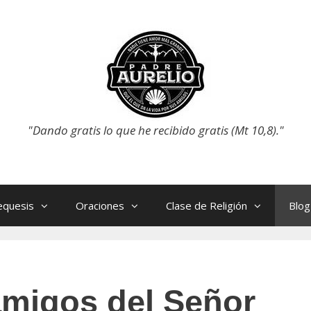
"Dando gratis lo que he recibido gratis (Mt 10,8)."
equesis
Oraciones
Clase de Religión
Blog
amigos del Señor