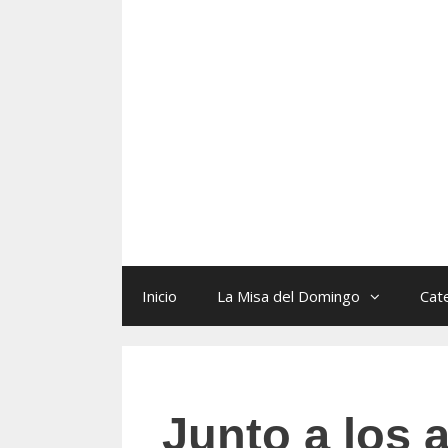
Skip
to
content
Inicio
La Misa del Domingo
Cat
Junto a los 