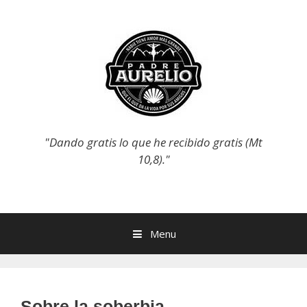
Skip
to
content
"Dando gratis lo que he recibido gratis (Mt
10,8)."
Menu
Sobre la soberbia