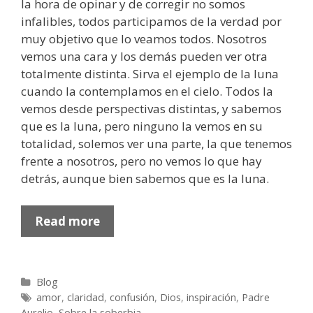
la hora de opinar y de corregir no somos
infalibles, todos participamos de la verdad por
muy objetivo que lo veamos todos. Nosotros
vemos una cara y los demás pueden ver otra
totalmente distinta. Sirva el ejemplo de la luna
cuando la contemplamos en el cielo. Todos la
vemos desde perspectivas distintas, y sabemos
que es la luna, pero ninguno la vemos en su
totalidad, solemos ver una parte, la que tenemos
frente a nosotros, pero no vemos lo que hay
detrás, aunque bien sabemos que es la luna.
Sobre
Read more
la
soberbia
Categories
Blog
Tags
amor
,
claridad
,
confusión
,
Dios
,
inspiración
,
Padre
Aurelio
,
Sobre la soberbia