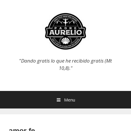
Skip
to
content
"Dando gratis lo que he recibido gratis (Mt
10,8)."
Menu
amor fe