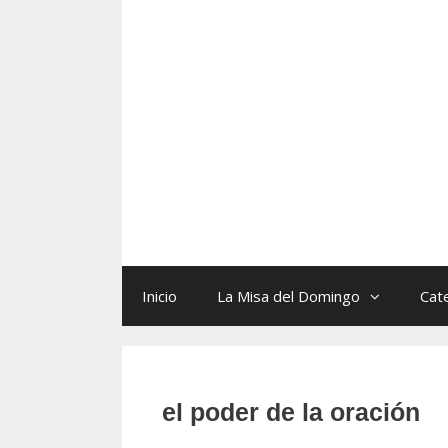
Skip
to
content
Inicio
La Misa del Domingo
Cat
el poder de la oración