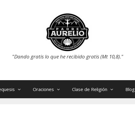
"Dando gratis lo que he recibido gratis (Mt 10,8)."
equesis
Oraciones
Clase de Religión
Blog