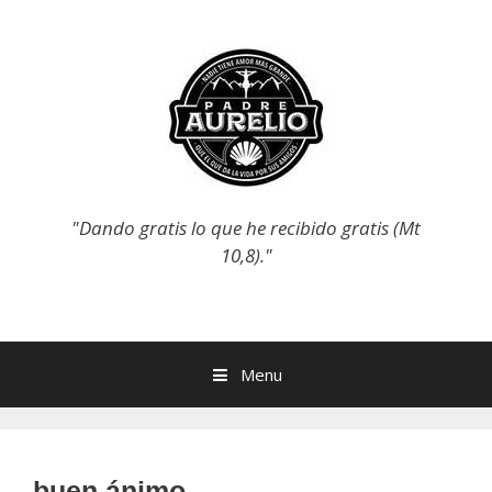
Skip
to
content
"Dando gratis lo que he recibido gratis (Mt
10,8)."
Menu
buen ánimo