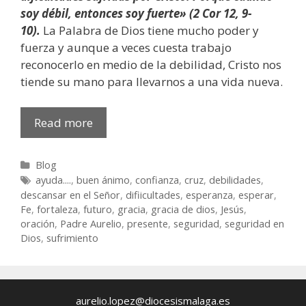
soy débil, entonces soy fuerte» (2 Cor 12, 9-
10).
La Palabra de Dios tiene mucho poder y
fuerza y aunque a veces cuesta trabajo
reconocerlo en medio de la debilidad, Cristo nos
tiende su mano para llevarnos a una vida nueva.
¿Cómo
Read more
afrontar
los
Categories
Blog
sufrimientos
Tags
ayuda....
,
buen ánimo
,
confianza
,
cruz
,
debilidades
,
y
descansar en el Señor
,
difiicultades
,
esperanza
,
esperar
,
dificultades?
Fe
,
fortaleza
,
futuro
,
gracia
,
gracia de dios
,
Jesús
,
oración
,
Padre Aurelio
,
presente
,
seguridad
,
seguridad en
Dios
,
sufrimiento
aurelio.lopez@diocesismalaga.es