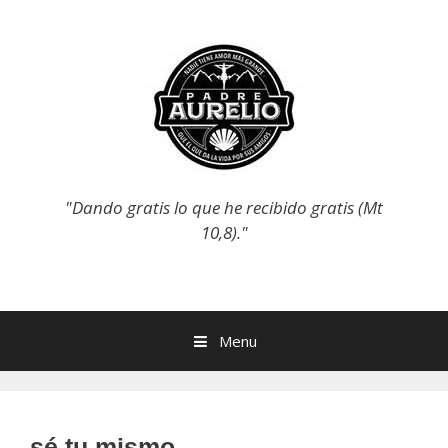
Skip
to
content
"Dando gratis lo que he recibido gratis (Mt
10,8)."
Menu
sé tu mismo